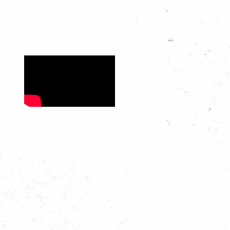
Dit is de officiële website van Scouting Admiraal de Ruyter Copyright