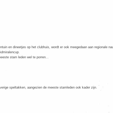
entuin en dineetjes op het clubhuis, wordt er ook meegedaan aan regionale na
 Admiralencup.
eeste stam leden wel te porren...
erige speltakken, aangezien de meeste stamleden ook kader zijn.