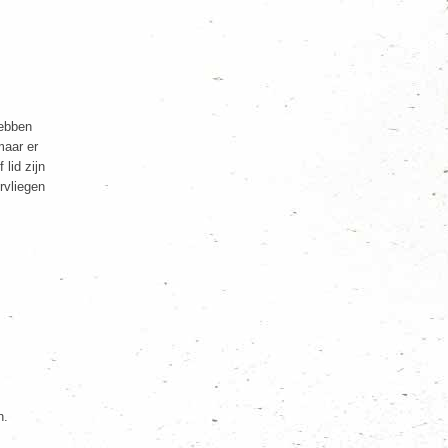
hebben
maar er
lid zijn
rvliegen
n.