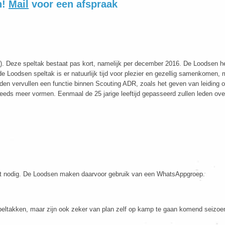
n!
Mail
voor een afspraak
r). Deze speltak bestaat pas kort, namelijk per december 2016. De Loodsen 
e Loodsen speltak is er natuurlijk tijd voor plezier en gezellig samenkomen, 
n vervullen een functie binnen Scouting ADR, zoals het geven van leiding of 
eeds meer vormen. Eenmaal de 25 jarige leeftijd gepasseerd zullen leden ove
mst nodig. De Loodsen maken daarvoor gebruik van een WhatsAppgroep.
eltakken, maar zijn ook zeker van plan zelf op kamp te gaan komend seizoe